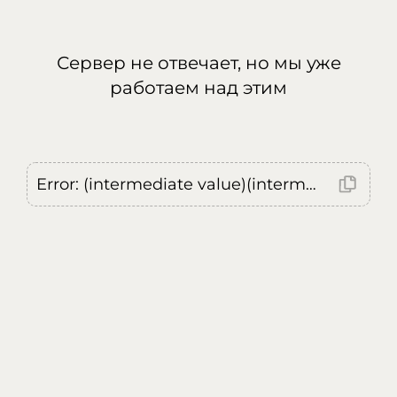
Сервер не отвечает, но мы уже
работаем над этим
Error: (intermediate value)(intermediate value)(intermediate value).replaceAll is not a function