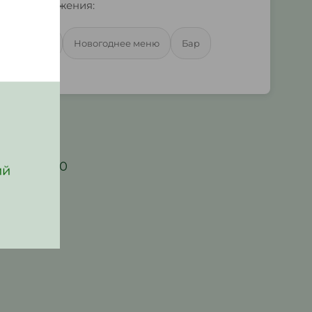
ные предложения:
етное меню
Новогоднее меню
Бар
4012323000
ий