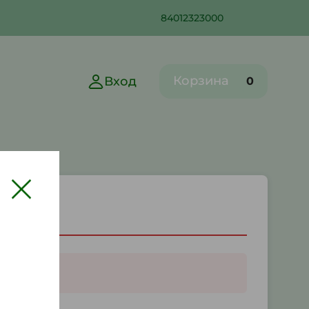
84012323000
Корзина
Вход
0