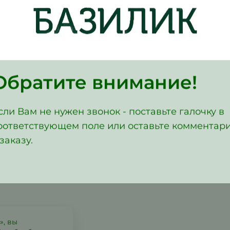
с другими скидками и не распространяется на специаль
ланчи
Полуфабрикаты
Сеты
Комбо-наборы
Банк
Обратите внимание!
сли Вам не нужен звонок - поставьте галочку в
8
оответствующем поле или оставьте комментар
 заказу.
», вы