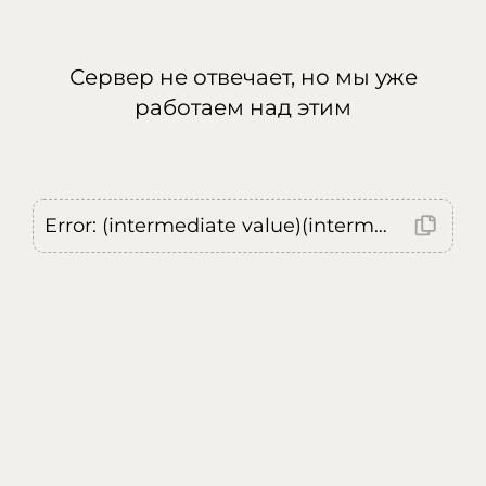
Сервер не отвечает, но мы уже
работаем над этим
Error: (intermediate value)(intermediate value)(intermediate value).replaceAll is not a function