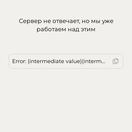
Сервер не отвечает, но мы уже
работаем над этим
Error: (intermediate value)(intermediate value)(intermediate value).replaceAll is not a function