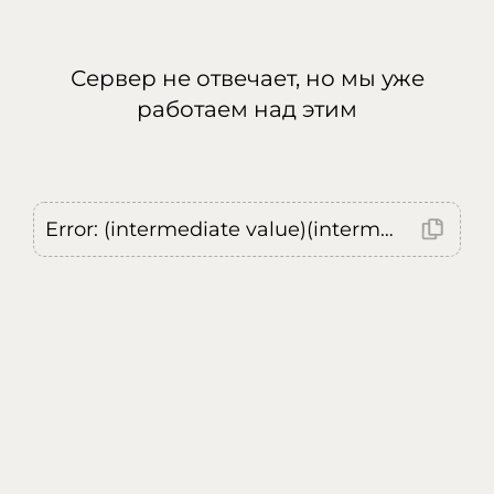
Сервер не отвечает, но мы уже
работаем над этим
Error: (intermediate value)(intermediate value)(intermediate value).replaceAll is not a function