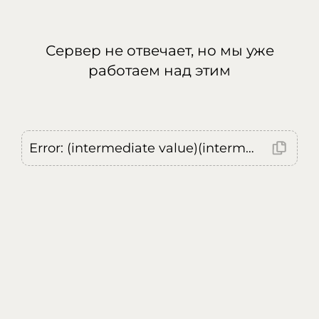
Сервер не отвечает, но мы уже
работаем над этим
Error: (intermediate value)(intermediate value)(intermediate value).replaceAll is not a function